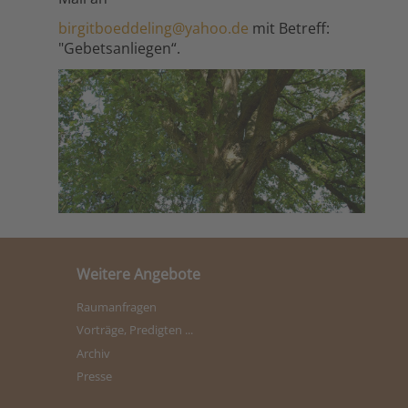
birgitboeddeling@yahoo.de
mit Betreff:
"Gebetsanliegen“.
Weitere Angebote
Raumanfragen
Vorträge, Predigten ...
Archiv
Presse