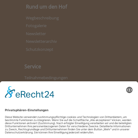
Rund um den Hof
Wegbeschreibung
Fotogalerie
Newsletter
Newsletterarchiv
Schutzkonzept
Service
Teilnahmebedingungen
Kontaktformular
Bürozeiten
Datenschutz
Impressum
So erreichen Sie uns