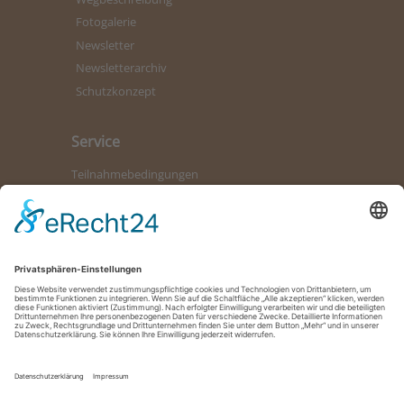
Fotogalerie
Newsletter
Newsletterarchiv
Schutzkonzept
Service
Teilnahmebedingungen
Kontaktformular
Bürozeiten
Datenschutz
Impressum
So erreichen Sie uns
02504 7340-0
Montag, Dienstag, Mittwoch und Freitag 9.00 - 12.00