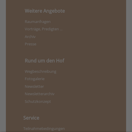
Weitere Angebote
Vorname
*
Raumanfragen
Vorträge, Predigten ...
Nachname
*
Archiv
Presse
Straße/Hausnummer
*
Rund um den Hof
Wegbeschreibung
Postleitzahl
*
Fotogalerie
Newsletter
Newsletterarchiv
Ort
*
Schutzkonzept
Service
Telefonnummer
*
Teilnahmebedingungen