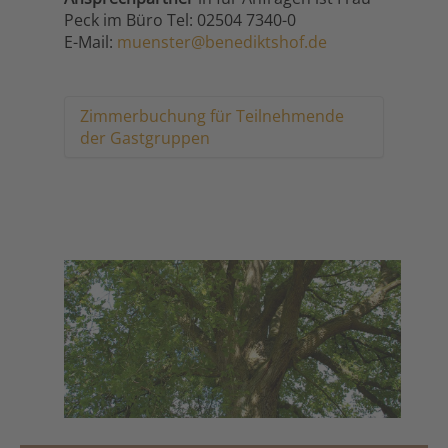
Peck im Büro Tel: 02504 7340-0
E-Mail:
muenster@benediktshof.de
Zimmerbuchung für Teilnehmende
der Gastgruppen
Zimmerbuchung für
Teilnehmende der
Gastgruppen
Die mit
*
markierten Felder sind
Pflichtfelder
Anrede
*
Titel