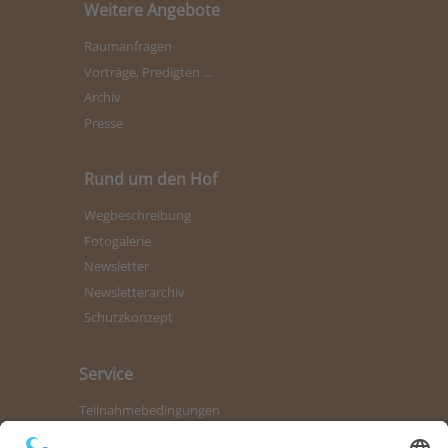
Weitere Angebote
Raumanfragen
Vorträge, Predigten ...
Archiv
Presse
Rund um den Hof
Wegbeschreibung
Fotogalerie
Newsletter
Newsletterarchiv
Schutzkonzept
Service
Teilnahmebedingungen
Kontaktformular