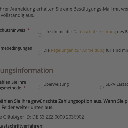
hrer Anmeldung erhalten Sie eine Bestätigungs-Mail mit weite
 vollständig aus.
chutzhinweis
*
Ich stimme der
Datenschutzerklärung
des B
hmebedingungen
Die
Regelungen zur Anmeldung
für sind mi
lungsinformation
ählen Sie Ihre
Überweisung
SEPA-Lastsc
ngsmethode
*
wählen Sie Ihre gewünschte Zahlungsoption aus. Wenn Sie pe
e Felder weiter unten aus.
 Gläubiger ID: DE 63 ZZZ 0000 2036902
astschriftverfahren: