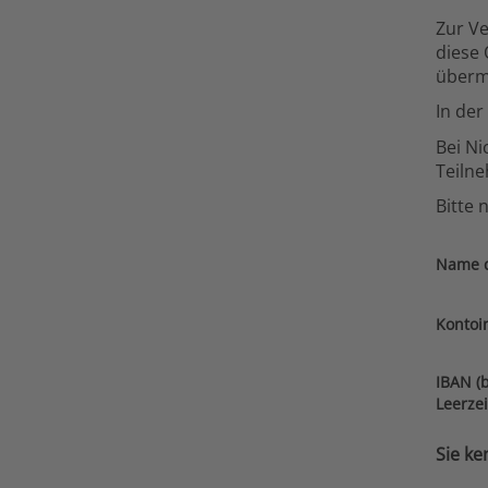
Zur Ve
diese 
übermi
In der
Bei Ni
Teilne
Bitte 
Name d
Kontoi
IBAN (b
Leerze
Sie ke