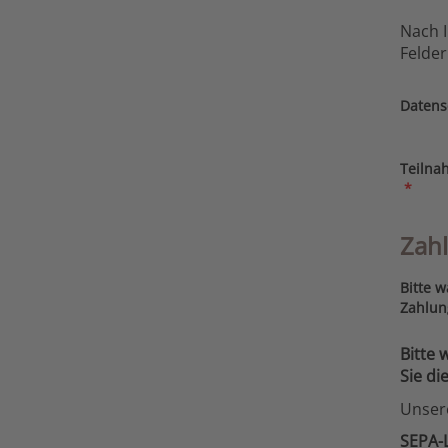
Nach I
Felder
Datens
Teilna
*
Zah
Bitte w
Zahlu
Bitte 
Sie di
Unsere
SEPA-L