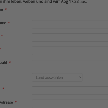
n ihm leben, weben und sind wir" Apg 17,28
aus.
me
*
ame
*
*
*
tzahl
*
n
*
-Adresse
*