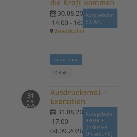
die Kraft kommen
30.08.2026
Kursgebühr:
14:00
-
16:30
50,00 €
Benediktshof
Anmeldung
Details
Ausdrucksmal -
31
Exerzitien
Aug
2026
31.08.2026
Kursgebühr:
17:00
-
480,00 €
(inklusive
04.09.2026
Unterkunft)