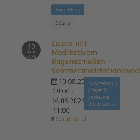
Anmeldung
Details
Zazen mit
10
Meditativem
Aug
2026
Bogenschießen -
Sommermeditationswoc
10.08.2026
Kursgebühr:
18:00
-
720,00 €
(inklusive
16.08.2026
Unterkunft)
11:00
Benediktshof