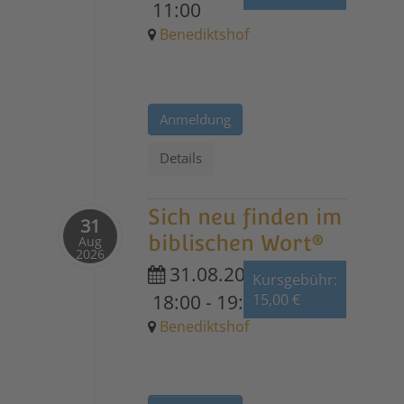
11:00
Benediktshof
Anmeldung
Details
Sich neu finden im
31
biblischen Wort®
Aug
2026
31.08.2026
Kursgebühr:
18:00
-
19:30
15,00 €
Benediktshof