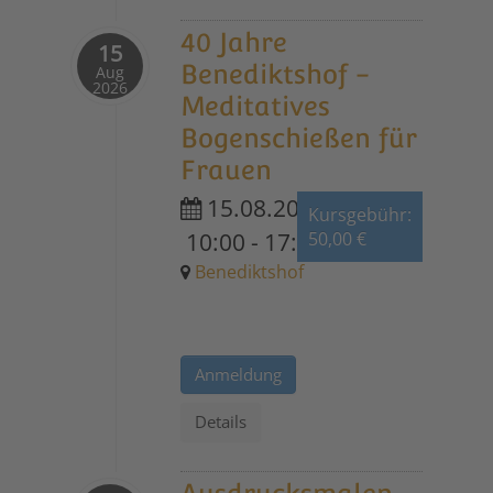
40 Jahre
15
Benediktshof -
Aug
2026
Meditatives
Bogenschießen für
Frauen
15.08.2026
Kursgebühr:
10:00
-
17:00
50,00 €
Benediktshof
Anmeldung
Details