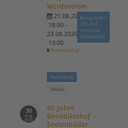
Werdestrom
21.08.2026
Kursgebühr:
18:00
-
280,00 €
(inklusive
23.08.2026
Unterkunft)
13:00
Benediktshof
Anmeldung
Details
40 Jahre
30
Benediktshof -
Aug
2026
Seelenbilder