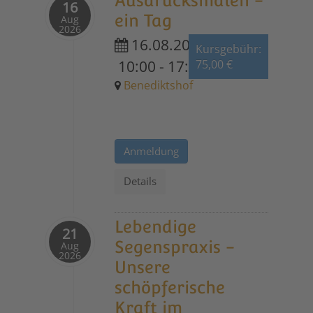
Ausdrucksmalen -
16
ein Tag
Aug
2026
16.08.2026
Kursgebühr:
10:00
-
17:30
75,00 €
Benediktshof
Anmeldung
Details
Lebendige
21
Segenspraxis -
Aug
2026
Unsere
schöpferische
Kraft im