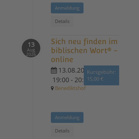
Anmeldung
Details
Sich neu finden im
13
biblischen Wort® -
Aug
2026
online
13.08.2026
Kursgebühr:
19:00
-
20:30
15,00 €
Benediktshof
Anmeldung
Details