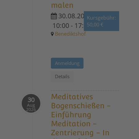
malen
30.08.2026
Kursgebühr:
10:00
-
17:00
50,00 €
Benediktshof
Anmeldung
Details
Meditatives
30
Bogenschießen -
Aug
2026
Einführung
Meditation -
Zentrierung - In