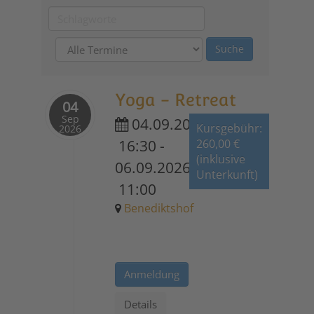
Yoga - Retreat
04
Sep
04.09.2026
Kursgebühr:
2026
16:30
-
260,00 €
(inklusive
06.09.2026
Unterkunft)
11:00
Benediktshof
Anmeldung
Details