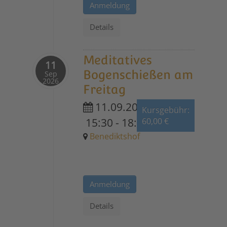
Anmeldung
Details
Meditatives
11
Bogenschießen am
Sep
2026
Freitag
11.09.2026
Kursgebühr:
15:30
-
18:30
60,00 €
Benediktshof
Anmeldung
Details