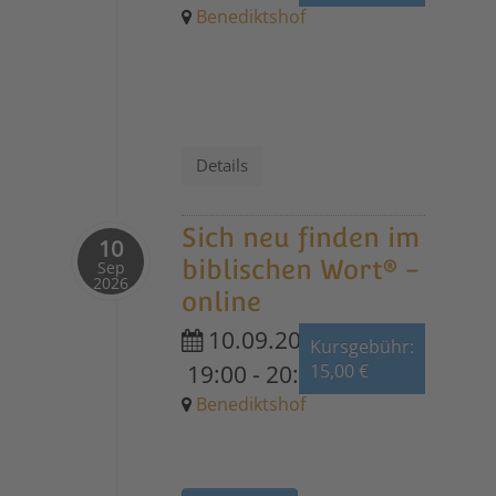
Benediktshof
Details
Sich neu finden im
10
biblischen Wort® -
Sep
2026
online
10.09.2026
Kursgebühr:
19:00
-
20:30
15,00 €
Benediktshof