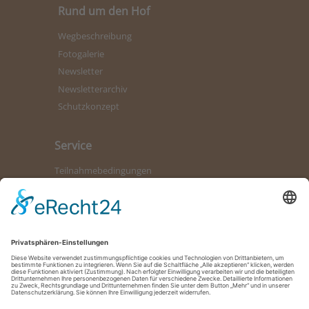
Rund um den Hof
Wegbeschreibung
Fotogalerie
Newsletter
Newsletterarchiv
Schutzkonzept
Service
Teilnahmebedingungen
Kontaktformular
Bürozeiten
Datenschutz
Impressum
So erreichen Sie uns