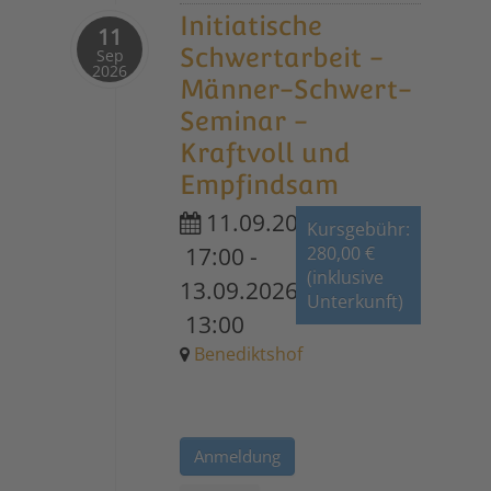
Initiatische
11
Schwertarbeit -
Sep
2026
Männer-Schwert-
Seminar -
Kraftvoll und
Empfindsam
11.09.2026
Kursgebühr:
17:00
-
280,00 €
(inklusive
13.09.2026
Unterkunft)
13:00
Benediktshof
Anmeldung