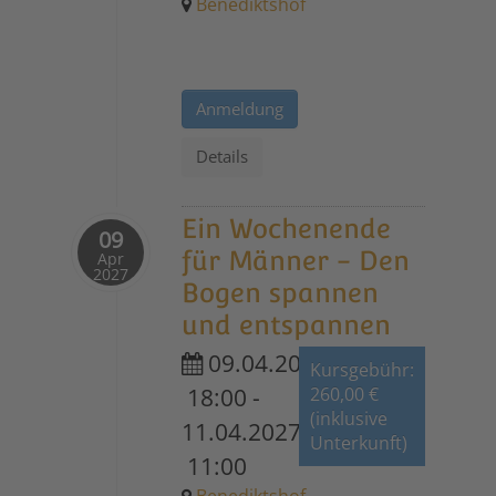
Benediktshof
Anmeldung
Details
Ein Wochenende
09
für Männer - Den
Apr
2027
Bogen spannen
und entspannen
09.04.2027
Kursgebühr:
18:00
-
260,00 €
(inklusive
11.04.2027
Unterkunft)
11:00
Benediktshof