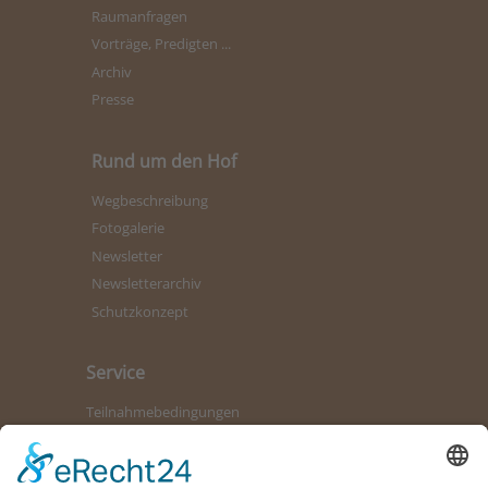
Raumanfragen
Vorträge, Predigten ...
Archiv
Presse
Rund um den Hof
Wegbeschreibung
Fotogalerie
Newsletter
Newsletterarchiv
Schutzkonzept
Service
Teilnahmebedingungen
Kontaktformular
Bürozeiten