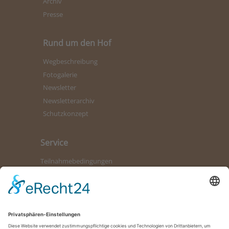
Archiv
Presse
Rund um den Hof
Wegbeschreibung
Fotogalerie
Newsletter
Newsletterarchiv
Schutzkonzept
Service
Teilnahmebedingungen
Kontaktformular
Bürozeiten
Datenschutz
Impressum