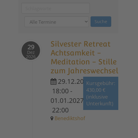
Silvester Retreat
29
Achtsamkeit -
Dez
2026
Meditation - Stille
zum Jahreswechsel
29.12.2026
Kursgebühr:
18:00
-
430,00 €
(inklusive
01.01.2027
Unterkunft)
22:00
Benediktshof